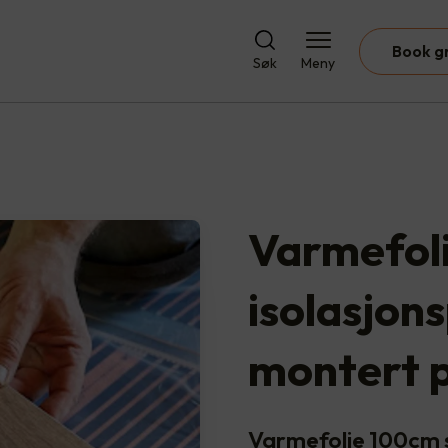
Book g
Søk
Meny
Varmefol
isolasjons
montert 
Varmefolie 100cm s