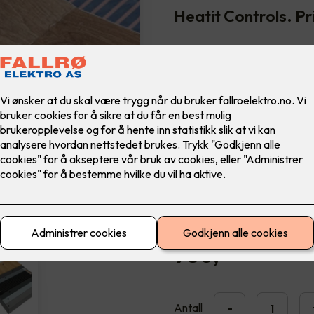
Heatit Controls. Pr
Heatit Controls varmefolie
Spenning: 230VAC 50Hz
Effekt pr. m²: 60W eller 
Maks temperatur: 80°C (no
Sertifisering: CE
Gulvet vil oppnå en makstemp
Forutsetter minimum 8 kvm ins
avtale)
980
,-
Antall
-