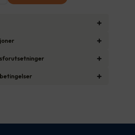
sjoner
gsforutsetninger
sbetingelser