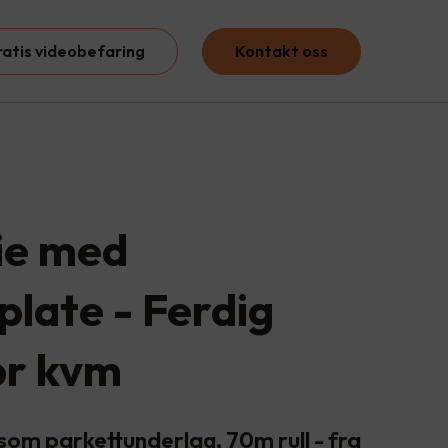
ratis videobefaring
Kontakt oss
ie med
plate - Ferdig
pr kvm
om parkettunderlag, 70m rull - fra