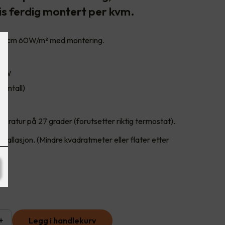
is ferdig montert per kvm.
 100cm 60W/m² med montering.
100W
rmtall)
eratur på 27 grader (forutsetter riktig termostat).
tallasjon. (Mindre kvadratmeter eller flater etter
+
Legg i handlekurv