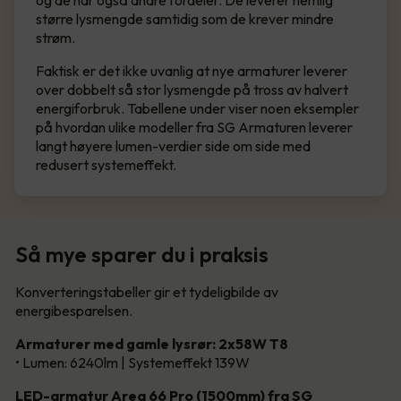
og de har også andre fordeler. De leverer nemlig
større lysmengde samtidig som de krever mindre
strøm.
Faktisk er det ikke uvanlig at nye armaturer leverer
over dobbelt så stor lysmengde på tross av halvert
energiforbruk. Tabellene under viser noen eksempler
på hvordan ulike modeller fra SG Armaturen leverer
langt høyere lumen-verdier side om side med
redusert systemeffekt.
Så mye sparer du i praksis
Konverteringstabeller gir et tydeligbilde av
energibesparelsen.
Armaturer med gamle lysrør: 2x58W T8
• Lumen: 6240lm | Systemeffekt 139W
LED-armatur Area 66 Pro (1500mm) fra SG