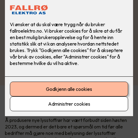
En av konsekvensene av RoHS-direktivet, som har til hensikt
å begrense bruken av miljøskadelige stoffer, er at lysstoffrør
avvikles.
Å produsere nye lysstoffrør har vært forbudt siden høsten
2023, og dermed er det bare et spørsmål om tid før alle
bedrifter må gjøre noe med belysning der lysstoffrør