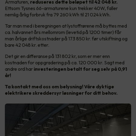
Armaturen,
reduseres dette beløpet til 42 048 kr.
Ettsom
Tysnes 66-armaturene kun trekker 40W, faller
nemlig årlig forbruk fra 79 260 kWh til 21 024 kWh.
Tar man med i beregningen at lystoffrørene må byttes med
ca. halvannet års mellomrom (levetid på 1200 timer) får
man årlige driftskostnader på 173 850 kr. før utskiftning og
bare 42 048 kr. etter.
Det gir en differanse på 131 802 kr, som er mer enn
kostnaden for oppgradering på ca. 120 000 kr. Sagt med
andre ord har
investeringen betalt for seg selv på 0,91
år!
Ta kontakt med oss om belysning! Våre dyktige
elektrikere skreddersyr løsninger for ditt behov.