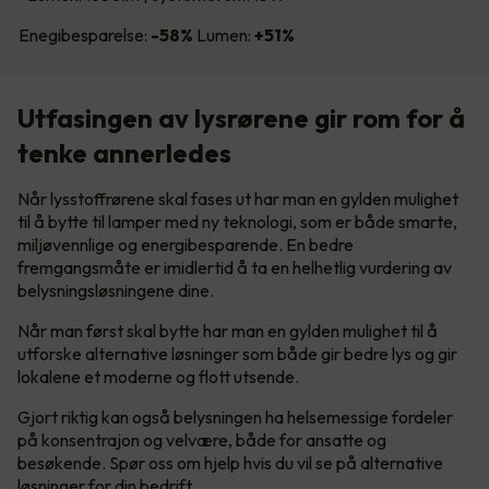
Enegibesparelse:
-58%
Lumen:
+51%
Utfasingen av lysrørene gir rom for å
tenke annerledes
Når lysstoffrørene skal fases ut har man en gylden mulighet
til å bytte til lamper med ny teknologi, som er både smarte,
miljøvennlige og energibesparende. En bedre
fremgangsmåte er imidlertid å ta en helhetlig vurdering av
belysningsløsningene dine.
Når man først skal bytte har man en gylden mulighet til å
utforske alternative løsninger som både gir bedre lys og gir
lokalene et moderne og flott utsende.
Gjort riktig kan også belysningen ha helsemessige fordeler
på konsentrajon og velvære, både for ansatte og
besøkende. Spør oss om hjelp hvis du vil se på alternative
løsninger for din bedrift.