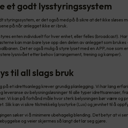
e et godt lysstyringssystem
t styringssystem, er det også med på å sikre at det ikke sløses
sene på når anlegget ikke er i bruk.
yres enten individuelt for hver enhet, eller felles (broadcast). Har
kasterne kan man bare lyse opp den delen av anlegget som brukes
ballbanen. Det er også mulig å styre lyset med en APP, noe som en
 justere lysnivået etter behov (arrangement, trening og kamper).
ys til all slags bruk
g på et idrettsanlegg krever grundig planlegging. Vi har lang erfa
g leveranse av belysningsløsninger til alle typer idrettsarenaer, f
ioner. Vi kan på forhånd måle hvor sterk belysningen bør være og p
. Slik kan vi sikre tilstrekkelig lysstyrke (Lux) og jevnhet til å oppfy
ngen søker vi å minimere ubehagelig blending. Det betyr at vi ser t
byggelse og veier skjermes så langt det lar seg gjøre.