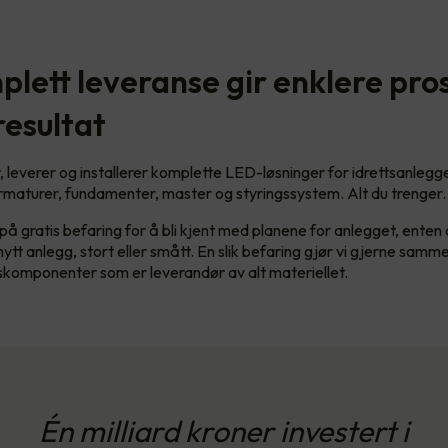
plett leveranse gir enklere pro
resultat
, leverer og installerer komplette LED-løsninger for idrettsanlegge
armaturer, fundamenter, master og styringssystem. Alt du trenger.
å gratis befaring for å bli kjent med planene for anlegget, enten 
 nytt anlegg, stort eller smått. En slik befaring gjør vi gjerne sam
skomponenter som er leverandør av alt materiellet.
Én milliard kroner investert i