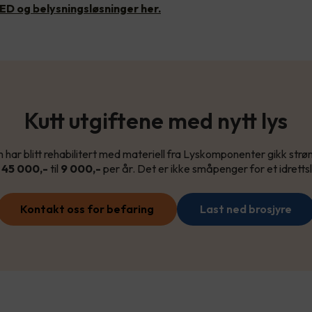
ED og belysningsløsninger her.
Kutt utgiftene med nytt lys
m har blitt rehabilitert med materiell fra Lyskomponenter gikk str
a
45 000,-
til
9 000,-
per år. Det er ikke småpenger for et idretts
Kontakt oss for befaring
Last ned brosjyre