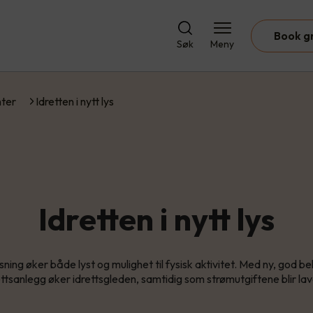
Book g
Søk
Meny
ter
Idretten i nytt lys
Idretten i nytt lys
ning øker både lyst og mulighet til fysisk aktivitet. Med ny, god be
ettsanlegg øker idrettsgleden, samtidig som strømutgiftene blir lav