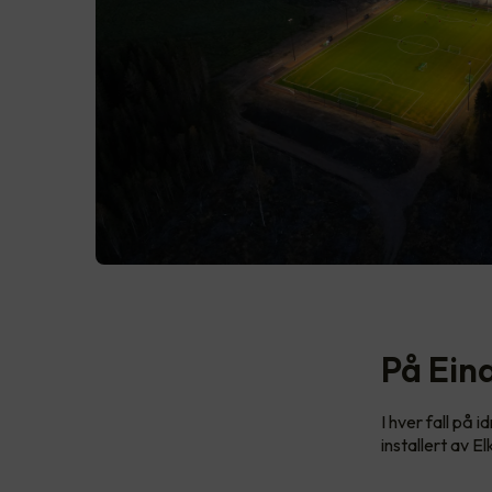
På Eina
I hver fall på 
installert av 