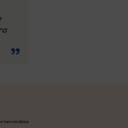
e
ra
 en henvendelse