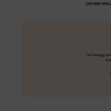
Les mer om L
I et anlegg so
fr