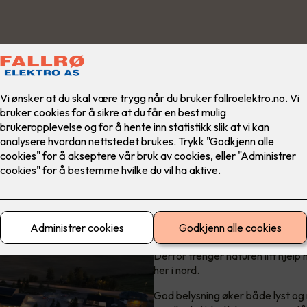
God folkehelse t
trenger godt ly
De færreste har anledning til driv
Derfor trenger naturen litt hjelp
her i nord.
God belysning øker både lyst og mu