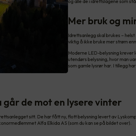
og alle de i idrettslagene som står
Mer bruk og mi
Idrettsanlegg skal brukes – helst
viktig å ikke bruke mer strøm en
Moderne LED-belysning krever lan
utendørs belysning, hvor man uan
som gamle lysrør har. I tillegg ha
 går de mot en lysere vinter
idrettsanlegget sitt. De har fått ny, flott belysning levert av Lysko
Elkonormedlemmet Alfa Elkida AS (som du kan se på bildet over).