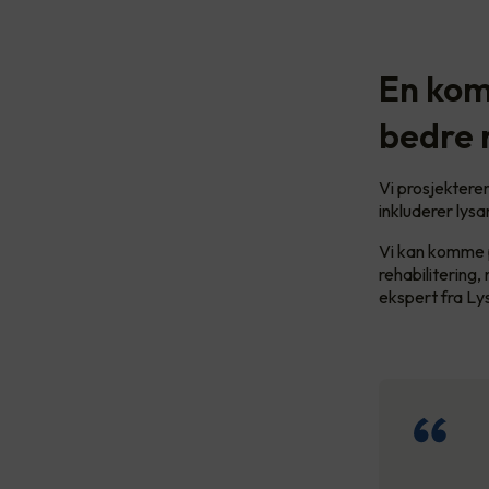
En kom
bedre 
Vi prosjekterer
inkluderer lys
Vi kan komme p
rehabilitering,
ekspert fra Ly