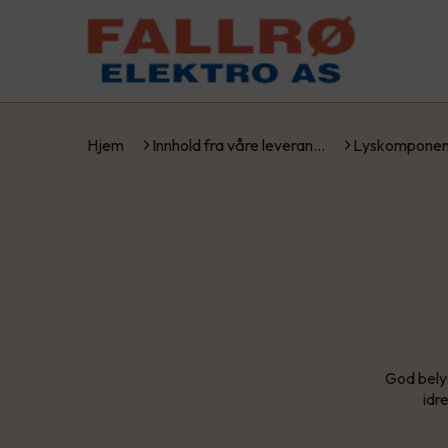
Hjem
Innhold fra våre leveran…
Lyskomponen
God belys
idr