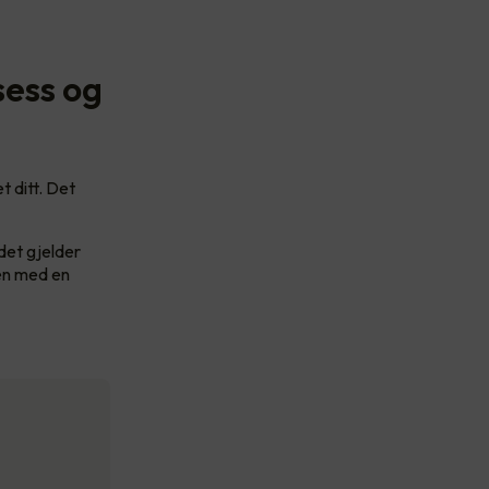
sess og
t ditt. Det
det gjelder
men med en