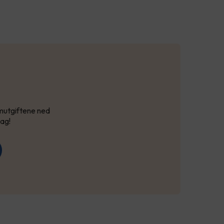
ømutgiftene ned
lag!