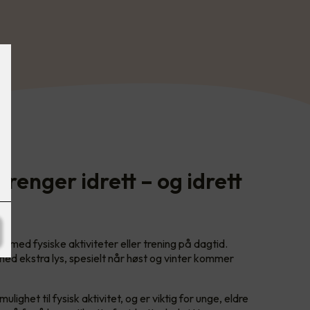
renger idrett – og idrett
s
e med fysiske aktiviteter eller trening på dagtid.
 med ekstra lys, spesielt når høst og vinter kommer
lighet til fysisk aktivitet, og er viktig for unge, eldre