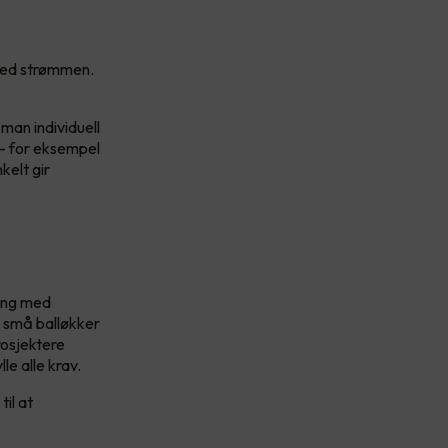
 med strømmen.
 man individuell
 – for eksempel
kelt gir
ring med
ra små balløkker
rosjektere
lle alle krav.
il at