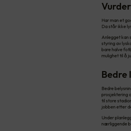
Vurder
Har man et god
Da står ikke ly
Anlegget kan st
styring av lys
bare halve fot
mulighet til å
Bedre l
Bedre belysnin
prosjektering o
til store stad
jobben etter det
Under planleggi
nærliggende be