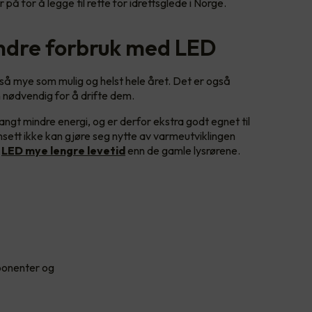
 på for å legge til rette for idrettsglede i Norge.
ndre forbruk med LED
 så mye som mulig og helst hele året. Det er også
n nødvendig for å drifte dem.
gt mindre energi, og er derfor ekstra godt egnet til
sett ikke kan gjøre seg nytte av varmeutviklingen
r
LED mye lengre levetid
enn de gamle lysrørene.
mponenter og