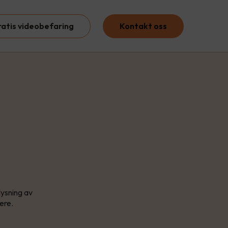
ratis videobefaring
Kontakt oss
lysning av
ere.