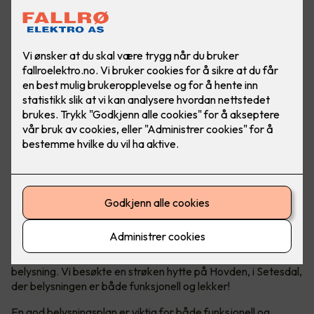
Vi nordmenn elsker å dra på hytta, det er det ikke noe tvil
om. En viktig trivselsfaktor på hytta er god og riktig
belysning. Vi besøkte en strøken hytte på Hovden, i Setesdal,
der belysningen er både funksjonell og lekker!
En god belysningsplan er viktig for både funksjonell og