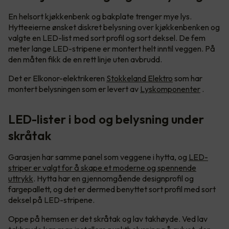
En helsort kjøkkenbenk og bakplate trenger mye lys.
Hytteeierne ønsket diskret belysning over kjøkkenbenken og
valgte en LED-list med sort profil og sort deksel. De fem
meter lange LED-stripene er montert helt inntil veggen. På
den måten fikk de en rett linje uten avbrudd.
Det er Elkonor-elektrikeren
Stokkeland Elektro
som har
montert belysningen som er levert av
Lyskomponenter
.
LED-lister i bod og belysning under
skråtak
Garasjen har samme panel som veggene i hytta, og
LED-
striper er valgt for å skape et moderne og spennende
uttrykk
. Hytta har en gjennomgående designprofil og
fargepallett, og det er dermed benyttet sort profil med sort
deksel på LED-stripene.
Oppe på hemsen er det skråtak og lav takhøyde. Ved lav