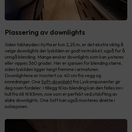
Plassering av downlights
Siden takhøyden i hytta er kun 2,25 m, er det ekstra viktig å
velge downlights der lyskilden er godt inntrukket, også for å
unngå blending. Mange ønsker downlights som kan justeres
eller vippes 360 grader. Her er sjansen for blending større,
siden lyskilden ligger langt fremme i armaturen.
Downlightene er montert ca. 40 cm fra vegg og
innredninger. One
Soft-downlight
fra Lyskomponenter gir
deg noen fordeler. I tillegg til lav blending kan den felles inn i
hull fra 68 til 83mm, noe som er perfekt ved utskifting av
eldre downlights. One Soft kan også monteres direkte i
isolasjonen.