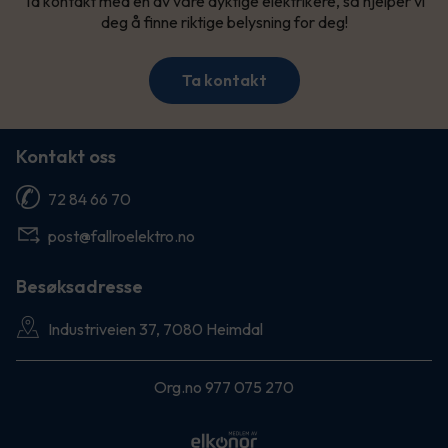
Ta kontakt med en av våre dyktige elektrikere, så hjelper vi
deg å finne riktige belysning for deg!
Ta kontakt
Kontakt oss
72 84 66 70
post@fallroelektro.no
Besøksadresse
Industriveien 37, 7080 Heimdal
Org.no 977 075 270