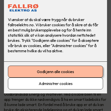
Hvis du lader elbilen når strømmen er billigst kan du spare
mye penger. Om elbilen din støtter det kan du lade smart
ved kun å bruke en app.
Smart elbillading - hele døgnet
I dag finnes det mange ladeløsninger som Tibber,
Gudbrandsdal Energi og Wattever. Ved å koble bilen til en
app trenger du ikke nødvendigvis å ha en smart ladeboks for
å kunne lade smart. En fordel med å bruke app er at du kan
bruke din eksisterende ladeløsning og at du kan lade smart