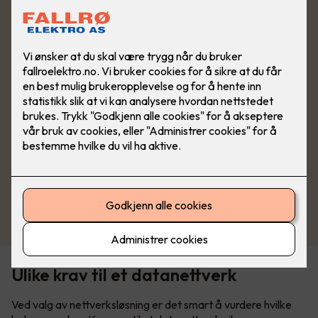
Se produkter fra Schneider
Ulike krav til et datanettverk
Ved valg av nettverksløsning er det smart å vurdere hvilke