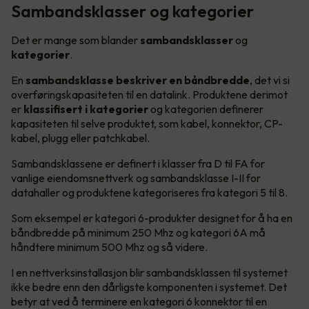
Sambandsklasser og kategorier
Det er mange som blander
sambandsklasser
og
kategorier
.
En
sambandsklasse beskriver en båndbredde
, det vi si
overføringskapasiteten til en datalink. Produktene derimot
er
klassifisert i kategorier
og kategorien definerer
kapasiteten til selve produktet, som kabel, konnektor, CP-
kabel, plugg eller patchkabel.
Sambandsklassene er definert i klasser fra D til FA for
vanlige eiendomsnettverk og sambandsklasse I-II for
datahaller og produktene kategoriseres fra kategori 5 til 8.
Som eksempel er kategori 6-produkter designet for å ha en
båndbredde på minimum 250 Mhz og kategori 6A må
håndtere minimum 500 Mhz og så videre.
I en nettverksinstallasjon blir sambandsklassen til systemet
ikke bedre enn den dårligste komponenten i systemet. Det
betyr at ved å terminere en kategori 6 konnektor til en