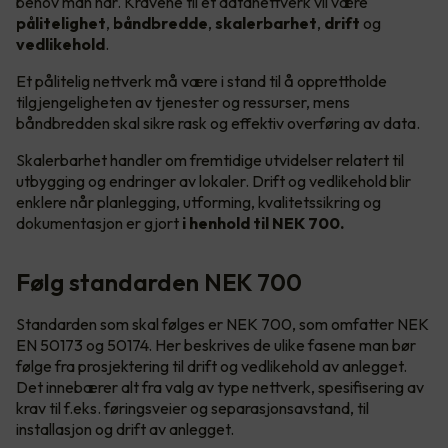
behov man har. Kravene til et datanettverk vil være
pålitelighet
,
båndbredde
,
skalerbarhet
,
drift
og
vedlikehold
.
Et pålitelig nettverk må være i stand til å opprettholde
tilgjengeligheten av tjenester og ressurser, mens
båndbredden skal sikre rask og effektiv overføring av data.
Skalerbarhet handler om fremtidige utvidelser relatert til
utbygging og endringer av lokaler. Drift og vedlikehold blir
enklere når planlegging, utforming, kvalitetssikring og
dokumentasjon er gjort
i henhold til NEK 700.
Følg standarden NEK 700
Standarden som skal følges er NEK 700, som omfatter NEK
EN 50173 og 50174. Her beskrives de ulike fasene man bør
følge fra prosjektering til drift og vedlikehold av anlegget.
Det innebærer alt fra valg av type nettverk, spesifisering av
krav til f.eks. føringsveier og separasjonsavstand, til
installasjon og drift av anlegget.