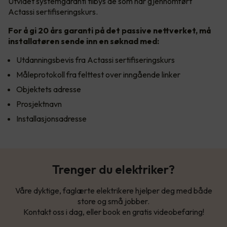
Utvidet systemgaranti tilbys de som har gjennomført
Actassi sertifiseringskurs.
For å gi 20 års garanti på det passive nettverket, må
installatøren sende inn en søknad med:
Utdanningsbevis fra Actassi sertifiseringskurs
Måleprotokoll fra felttest over inngående linker
Objektets adresse
Prosjektnavn
Installasjonsadresse
Trenger du elektriker?
Våre dyktige, faglærte elektrikere hjelper deg med både
store og små jobber.
Kontakt oss i dag, eller book en gratis videobefaring!