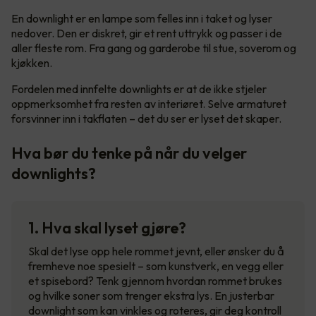
En downlight er en lampe som felles inn i taket og lyser
nedover. Den er diskret, gir et rent uttrykk og passer i de
aller fleste rom. Fra gang og garderobe til stue, soverom og
kjøkken.
Fordelen med innfelte downlights er at de ikke stjeler
oppmerksomhet fra resten av interiøret. Selve armaturet
forsvinner inn i takflaten – det du ser er lyset det skaper.
Hva bør du tenke på når du velger
downlights?
1. Hva skal lyset gjøre?
Skal det lyse opp hele rommet jevnt, eller ønsker du å
fremheve noe spesielt – som kunstverk, en vegg eller
et spisebord? Tenk gjennom hvordan rommet brukes
og hvilke soner som trenger ekstra lys. En justerbar
downlight som kan vinkles og roteres, gir deg kontroll