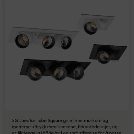
SG Junistar Tube Square gir et mer markant og
moderne uttrykk med sine rene, firkantede linjer, og
er tilgjengelig i både hvit og sort utførelse for å passe