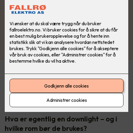
Belysning er en av de tingene som virkelig løfter et rom. Det
kan også ødelegge helhetsinntrykket hvis du velger feil. Når
du pusser opp eller renoverer, er det lett å prioritere fliser,
overflater og møbler, mens lyset ofte havner nederst på
lista. Det er synd, for riktig belysning er faktisk det som
binder alt sammen.
Hva er egentlig en downlight – og i
hvilke rom bør de brukes?