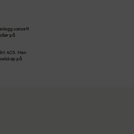
sanlegg uansett
ollør på
 iht. 405. Men
sselskap på