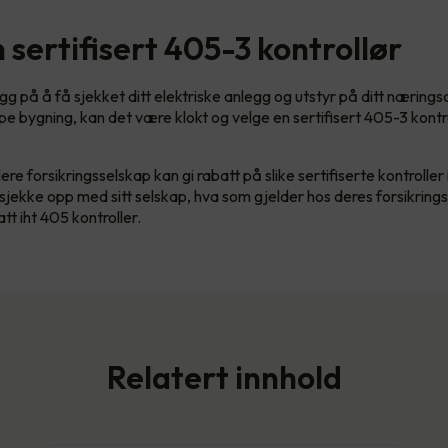
 sertifisert 405-3 kontrollør
gg på å få sjekket ditt elektriske anlegg og utstyr på ditt næring
ype bygning, kan det være klokt og velge en sertifisert 405-3 kontr
ere forsikringsselskap kan gi rabatt på slike sertifiserte kontroller
jekke opp med sitt selskap, hva som gjelder hos deres forsikring
t iht 405 kontroller.
Relatert innhold