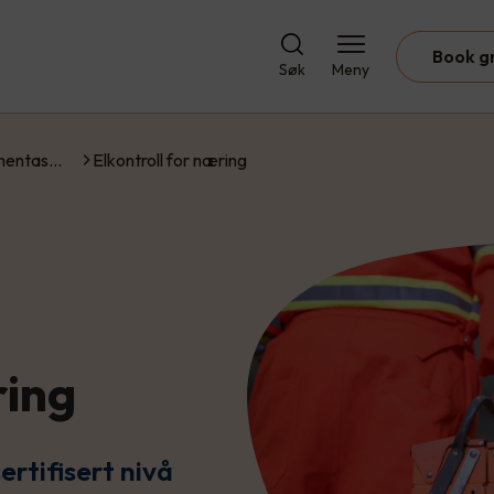
Book g
Søk
Meny
umentas…
Elkontroll for næring
ring
rtifisert nivå