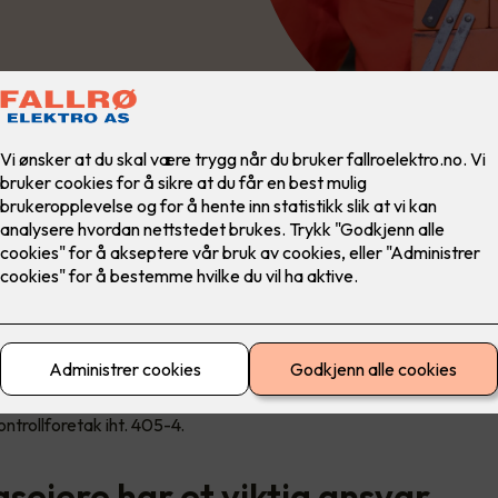
 krav om sertifiseringer
de krav til å dokumentere kompetanse, og stadig flere forsikrings
edriftseiere krever sertifiserte kontrollører iht. 405-3 næringskon
kontrollforetak iht. 405-4.
seiere har et viktig ansvar