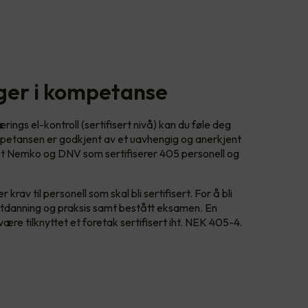
gger i kompetanse
ings el-kontroll (sertifisert nivå) kan du føle deg
petansen er godkjent av et uavhengig og anerkjent
det Nemko og DNV som sertifiserer 405 personell og
 krav til personell som skal bli sertifisert. For å bli
ll utdanning og praksis samt bestått eksamen. En
gg være tilknyttet et foretak sertifisert iht. NEK 405-4.