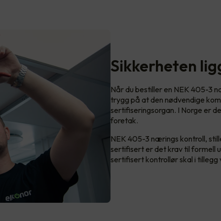
Sikkerheten li
Når du bestiller en NEK 405-3 nær
trygg på at den nødvendige kom
sertifiseringsorgan. I Norge er 
foretak.
NEK 405-3 nærings kontroll, stiller
sertifisert er det krav til forme
sertifisert kontrollør skal i tille