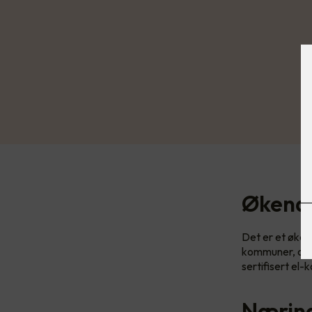
Økende
Det er et øken
kommuner, og b
sertifisert el-
Næring