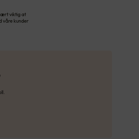
ært viktig at
id våre kunder
?
ll.