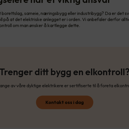
et borettslag, sameie, næringsbygg eller industribygg? Da er det sv
l på at det elektriske anlegget er i orden. Vi anbefaler derfor allt
kontroll om man ønsker å kartlegge dette.
Trenger ditt bygg en elkontroll
nge av våre dyktige elektrikere er sertifiserte til å foreta elkontro
Kontakt oss i dag