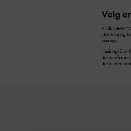
Velg en
Vil du være try
størrelse og t
næring.
Husk også at fl
dette må man s
dette med rabat