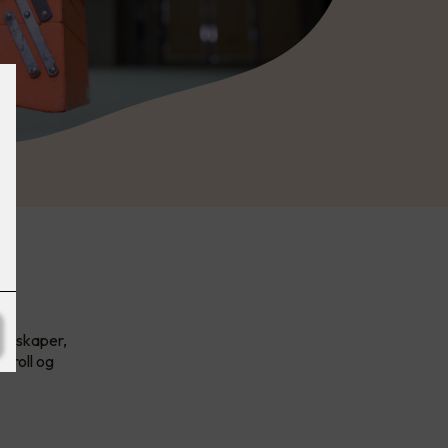
selskaper,
troll og